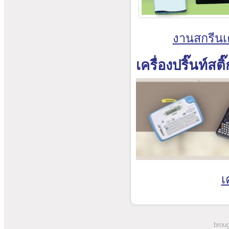
งานสกรีนเค
เครื่องปริ๊นท์สติ
เ
broug