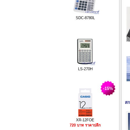
SDC-8780L
LS-270H
-15%
สก
XR-12FOE
720 บาท ราคาปลีก