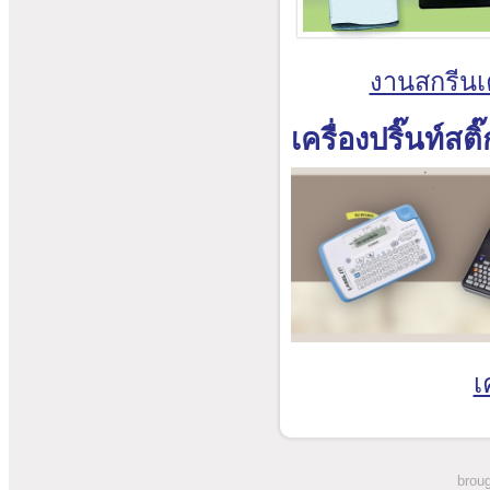
งานสกรีนเค
เครื่องปริ๊นท์สติ
เ
broug