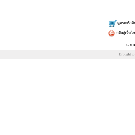
มีโปรแก
กราฟฟังก
หาค่าจาก
ดูตระกร้าสิ
สมการเส
กลับสู่เว็บไซ
กราฟสถิ
แบบเส้
เวลาท
การคำนวณ
Brought to
การดำเ
คำนวณค่
สามารถใ