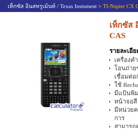
เท็กซัส อินสทรูเม้นท์ / Texas Instument >
TI-Nspire CX
เท็กซัส 
CAS
รายละเอีย
เครื่อง
โอนถ่าย
เชื่อมต่
ใช้ Rech
มีแป้นพิ
หน้าจอส
มีหน่วย
การ
สามารถค
คำนวณทา