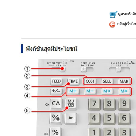
คำนวณรา
แสดงจำนว
ดูตระกร้าสิ
คำนวณอั
กลับสู่เว็บไซ
คำนวณหาค
ของสินค้า
การทำงาน
ใดๆ แม้ใ
ปุ่มผลิต
สึกหรือจ
ใช้พลังง
ใช้ผ้าห
ขนาดตัวเค
น้ำหนัก :