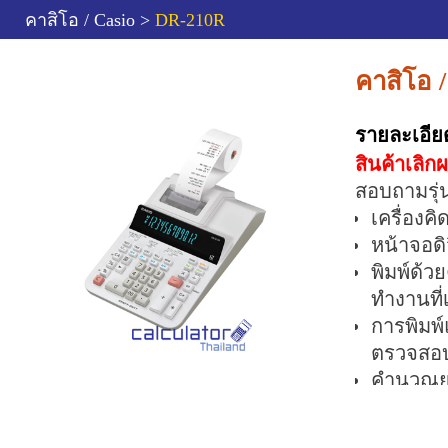
คาสิโอ / Casio >
DR-210R
คาสิโอ 
รายละเอีย
สินค้าเลิก
สอบถามรุ่น
เครื่องค
หน้าจอดิ
พิมพ์ด้ว
ทำงานที่
การพิมพ
ตรวจสอบ
คำนวณยอ
พิมพ์หล
คำนวณรา