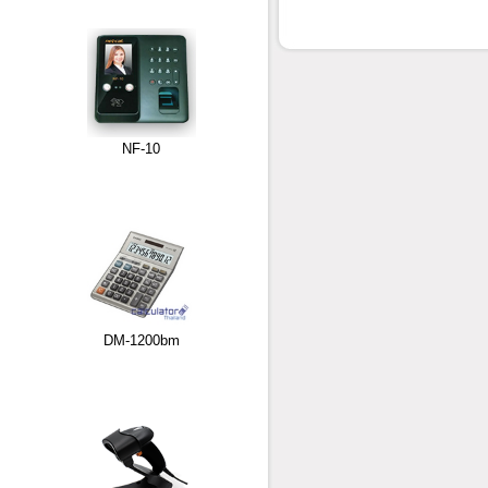
NF-10
DM-1200bm