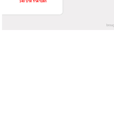
140 บาท ราคาปลีก
broug