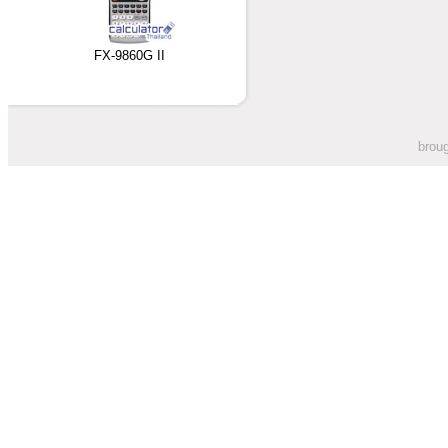
FX-9860G II
broug