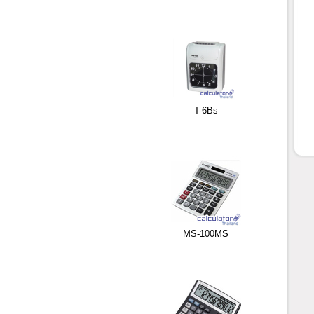
T-6Bs
MS-100MS