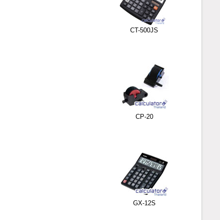
CT-500JS
CP-20
GX-12S