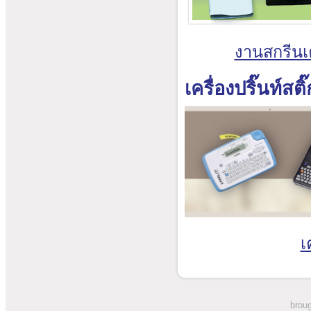
งานสกรีนเค
เครื่องปริ๊นท์สติ
เ
broug